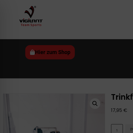
Hier zum Shop
Trink
17,95
€
I