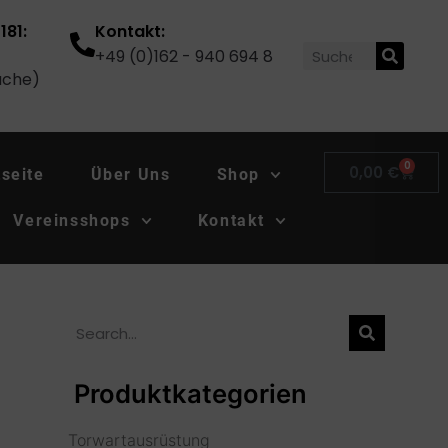
181:
Kontakt:
+49 (0)162 - 940 694 8
ache)
0
0,00
€
tseite
Über Uns
Shop
Vereinsshops
Kontakt
Produktkategorien
Torwartausrüstung