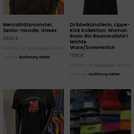
Mentalitätsmonster,
Dribbelkünstlerin, Lippe-
Senior-Hoodie, Unisex
Kick Kollektion, Woman
Basic Bio Baumwollshirt
29,50
€
leichte
Ware/Sommerlich
inkl. MwSt.
zzgl.
Versandkosten
Lieferzeit:
17,50
€
Ausführung wählen
7-10 Tage
inkl. MwSt.
zzgl.
Versandkosten
Lieferzeit:
Ausführung wählen
4 bis 7 Tage