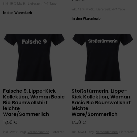
inkl. 19 % MwSt.
Lieferzeit:
4-7 Tage
inkl. 19 % MwSt.
Lieferzeit:
4-7 Tage
In den Warenkorb
In den Warenkorb
Falsche 9, Lippe-Kick
Stoßstürmerin, Lippe-
Kollektion, Woman Basic
Kick Kollektion, Woman
Bio Baumwollshirt
Basic Bio Baumwollshirt
leichte
leichte
Ware/Sommerlich
Ware/Sommerlich
17,50
€
17,50
€
inkl. MwSt.
zzgl.
Versandkosten
Lieferzeit:
inkl. MwSt.
zzgl.
Versandkosten
Lieferzeit: