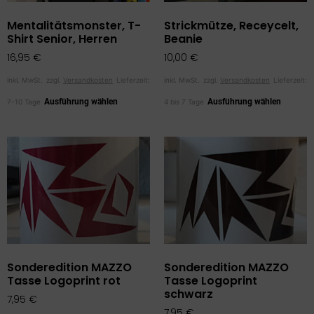
Mentalitätsmonster, T-
Strickmütze, Receycelt,
Shirt Senior, Herren
Beanie
16,95
€
10,00
€
inkl. MwSt.
zzgl.
Versandkosten
Lieferzeit:
inkl. MwSt.
zzgl.
Versandkosten
Lieferzeit:
Ausführung wählen
Ausführung wählen
7-10 Tage
4 bis 7 Tage
Sonderedition MAZZO
Sonderedition MAZZO
Tasse Logoprint rot
Tasse Logoprint
schwarz
7,95
€
7,95
€