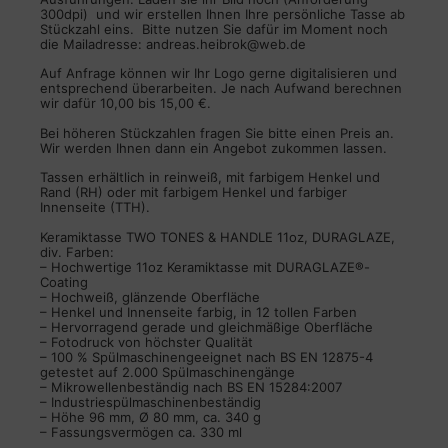
300dpi) und wir erstellen Ihnen Ihre persönliche Tasse ab
Stückzahl eins. Bitte nutzen Sie dafür im Moment noch
die Mailadresse: andreas.heibrok@web.de
Auf Anfrage können wir Ihr Logo gerne digitalisieren und
entsprechend überarbeiten. Je nach Aufwand berechnen
wir dafür 10,00 bis 15,00 €.
Bei höheren Stückzahlen fragen Sie bitte einen Preis an.
Wir werden Ihnen dann ein Angebot zukommen lassen.
Tassen erhältlich in reinweiß, mit farbigem Henkel und
Rand (RH) oder mit farbigem Henkel und farbiger
Innenseite (TTH).
Keramiktasse TWO TONES & HANDLE 11oz, DURAGLAZE,
div. Farben:
– Hochwertige 11oz Keramiktasse mit DURAGLAZE®-
Coating
– Hochweiß, glänzende Oberfläche
– Henkel und Innenseite farbig, in 12 tollen Farben
– Hervorragend gerade und gleichmäßige Oberfläche
– Fotodruck von höchster Qualität
– 100 % Spülmaschinengeeignet nach BS EN 12875-4
getestet auf 2.000 Spülmaschinengänge
– Mikrowellenbeständig nach BS EN 15284:2007
– Industriespülmaschinenbeständig
– Höhe 96 mm, Ø 80 mm, ca. 340 g
– Fassungsvermögen ca. 330 ml