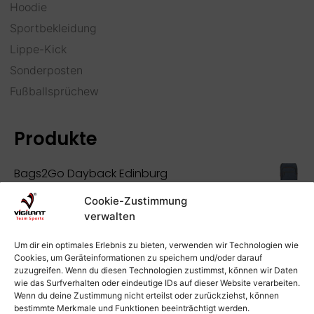
Hoodie
Sportbekleidung
Lippe-Kick
Sonderposten
Fußballsprüchew
Produkte
Bags2Go Dayback Edinburg
Versandkosten
38,75
€
inkl. 19 % MwSt.
zzgl.
Lieferzeit:
4-7 Tage
Cookie-Zustimmung
verwalten
Torwarthose, lang, gepolstert und mit Dynatik
beschichtet
Um dir ein optimales Erlebnis zu bieten, verwenden wir Technologien wie
Cookies, um Geräteinformationen zu speichern und/oder darauf
Versandkosten
34,95
€
inkl. MwSt.
zzgl.
Lieferzeit:
2-5 Tage
zuzugreifen. Wenn du diesen Technologien zustimmst, können wir Daten
wie das Surfverhalten oder eindeutige IDs auf dieser Website verarbeiten.
Turnbeutel Herforder SV
Wenn du deine Zustimmung nicht erteilst oder zurückziehst, können
Versandkosten
bestimmte Merkmale und Funktionen beeinträchtigt werden.
14,95
€
inkl. 19 % MwSt.
zzgl.