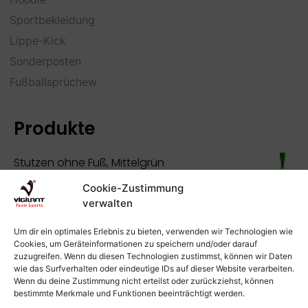
Sportbekleidung
Lippe-Kick
Sonderposten
Fußballsprüchew
Produkte
Stutzen ohne Fuß, Mittelgrün
Versandkosten
2,95
€
inkl. MwSt.
zzgl.
Cookie-Zustimmung
verwalten
Spielerhandschuhe
Versandkosten
4,95
€
Um dir ein optimales Erlebnis zu bieten, verwenden wir Technologien wie
inkl. MwSt.
zzgl.
Cookies, um Geräteinformationen zu speichern und/oder darauf
Straßenfußballer, Lippe-Kick Kollektion, Herren
zuzugreifen. Wenn du diesen Technologien zustimmst, können wir Daten
wie das Surfverhalten oder eindeutige IDs auf dieser Website verarbeiten.
Basic Bio Baumwollshirt leichte Ware/Sommerlich
Wenn du deine Zustimmung nicht erteilst oder zurückziehst, können
bestimmte Merkmale und Funktionen beeinträchtigt werden.
Versandkosten
17,50
€
inkl. MwSt.
zzgl.