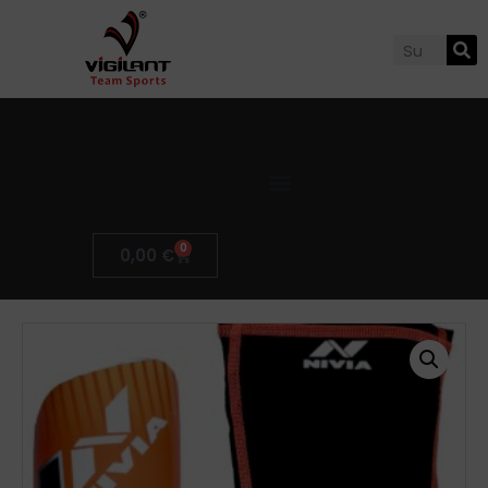
0
0,00
€