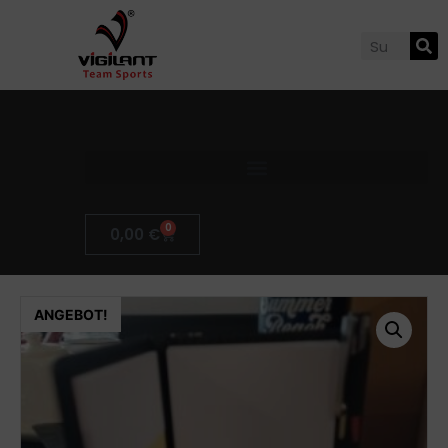
0
0,00
€
ANGEBOT!