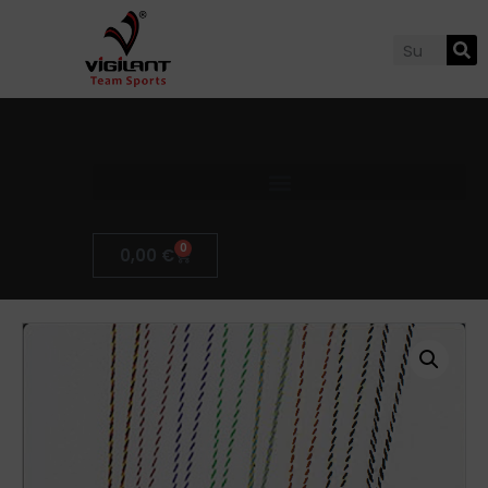
0
0,00
€