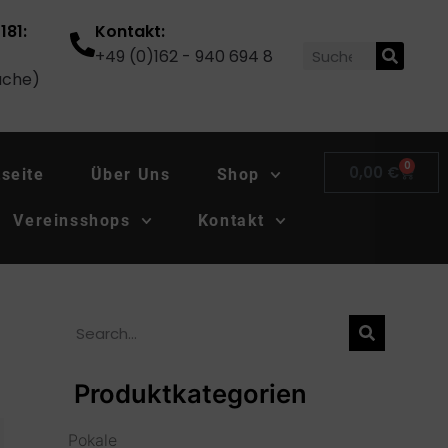
181:
Kontakt:
+49 (0)162 - 940 694 8
ache)
0
0,00
€
tseite
Über Uns
Shop
Vereinsshops
Kontakt
Produktkategorien
Pokale