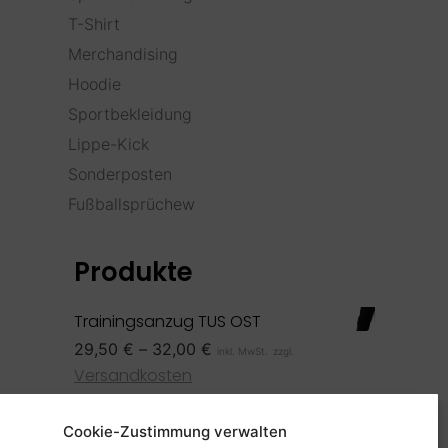
T-Shirt
Merchandising
Hoodie
Sportbekleidung
Lippe-Kick
Sonderposten
Fußballsprüchew
Produkte
Trainingsanzug TUS OST
29,50
€
–
32,00
€
inkl. MwSt.
zzgl.
Versandkosten
Bags2Go Festival Bag Palm
Cookie-Zustimmung verwalten
Springs