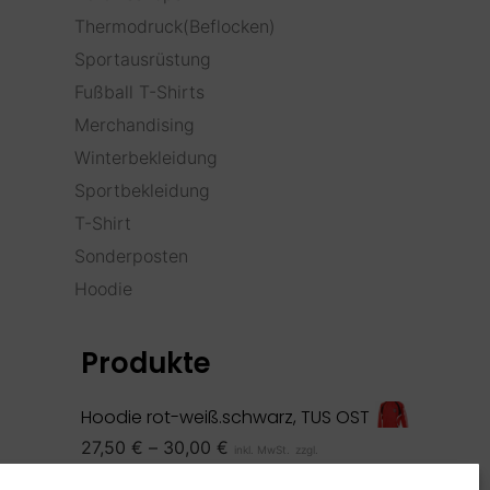
Thermodruck(Beflocken)
Sportausrüstung
Fußball T-Shirts
Merchandising
Winterbekleidung
Sportbekleidung
T-Shirt
Sonderposten
Hoodie
Produkte
Hoodie rot-weiß.schwarz, TUS OST
27,50
€
–
30,00
€
inkl. MwSt.
zzgl.
Versandkosten