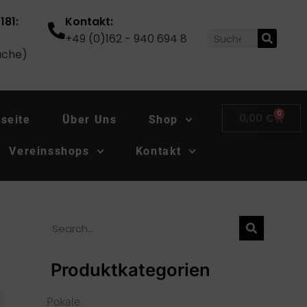
181:
Kontakt:
+49 (0)162 - 940 694 8
ache)
0
0,00
€
tseite
Über Uns
Shop
Vereinsshops
Kontakt
Produktkategorien
Pokale