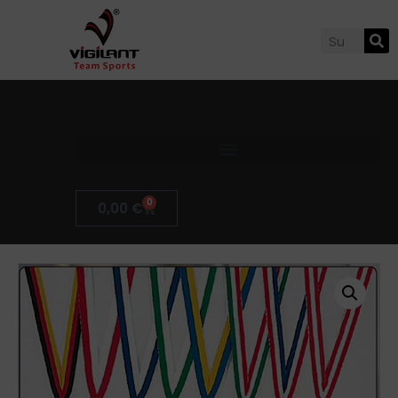
0
0,00
€