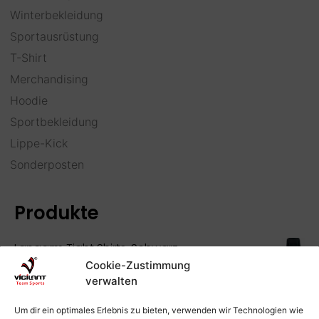
Winterbekleidung
Sportausrüstung
T-Shirt
Merchandising
Hoodie
Sportbekleidung
Lippe-Kick
Sonderposten
Produkte
Langarm Tight Shirts, Schwarz
Cookie-Zustimmung
Versandkosten
inkl. MwSt.
zzgl.
verwalten
Winterbuff
Um dir ein optimales Erlebnis zu bieten, verwenden wir Technologien wie
Versandkosten
4,95
€
inkl. 19 % MwSt.
zzgl.